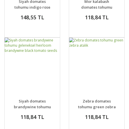
Siyah domates
Mor kalabash
tohumu indigo rose
domates tohumu
black geleneksel
doğal purple calabash
148,55 TL
118,84 TL
tomato seeds
DETAYLAR
SEPETE EKLE
DETAYLAR
SEPETE EKLE
Siyah domates
Zebra domates
brandywine tohumu
tohumu green zebra
geleneksel heirloom
atalık
118,84 TL
118,84 TL
brandywine black
tomato seeds