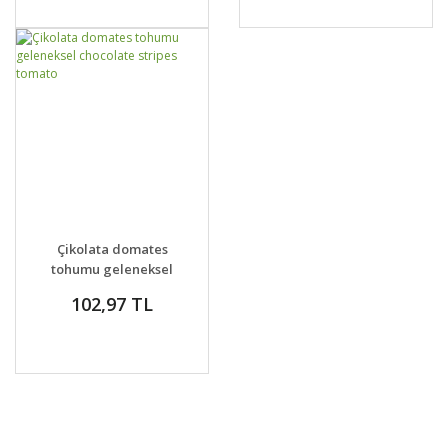
GELİNCE HABER
DETAYLAR
Çikolata domates
VER
tohumu geleneksel
chocolate stripes
102,97 TL
tomato