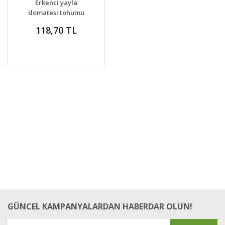
Erkenci yayla
domatesi tohumu
geleneksel siberian
118,70 TL
tomato
GÜNCEL KAMPANYALARDAN HABERDAR OLUN!