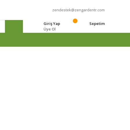
zendestek@zengardentr.com
Giriş Yap
Sepetim
Üye Ol
e