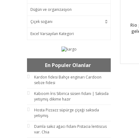
Düğün ve organizasyon
Çiçek soğanı
DET
Rio
gel
Excel Varsayılan Kategori
En Populer Olanlar
Kardon fidesi Bahçe enginarı Cardoon
sebze fidesi
Kaboom İris Sibirica süsen fidanı | Saksıda
yetişmiş dikime hazır
Hosta Pizzazz süpürge çiçeği saksıda
yetişmiş
Damla sakız ağacı fidanı Pistacia lentiscus
var. Chia