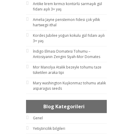
Antike krem kırmızı kontürlü sarmaşık gül
fidanı aşılı 3+ yaş
Amelia Jayne penstemon fidesi çok yıllık
hartwegii ithal
Kordes Jubilee yoğun kokulu gül fidanı aşılı
3+ yaş
İndigo Elması Domatesi Tohumu –
Antosiyanin Zengini Siyah-Mor Domates
Mor Manolya Atalık bezeyle tohumu taze
tüketilen araka tipi
Mary washington Kuşkonmaz tohumu atalık
asparagus seeds
Blog Kategorileri
Genel
Yetiştiricilik bilgileri