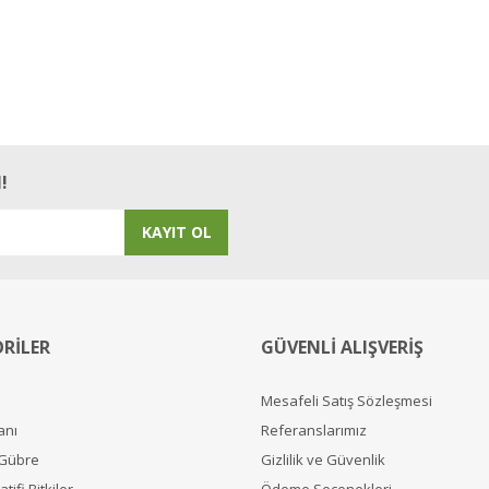
!
KAYIT OL
RİLER
GÜVENLİ ALIŞVERİŞ
Mesafeli Satış Sözleşmesi
anı
Referanslarımız
 Gübre
Gizlilik ve Güvenlik
tifi Bitkiler
Ödeme Seçenekleri