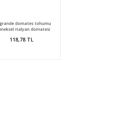
AYLAR
SEPETE EKLE
 grande domates tohumu
eneksel italyan domatesi
118,78 TL