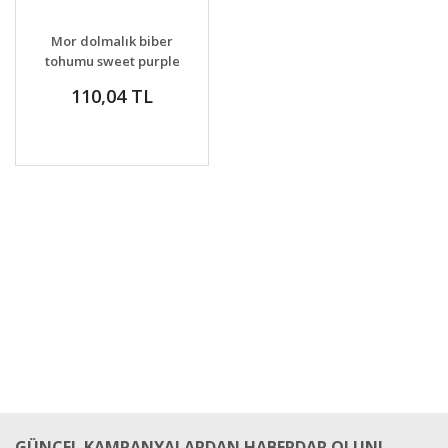
GELİNCE HABER
DETAYLAR
Mor dolmalık biber
VER
tohumu sweet purple
beauty bell pepper
110,04 TL
GÜNCEL KAMPANYALARDAN HABERDAR OLUN!