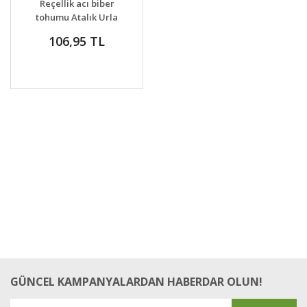
Reçellik acı biber
tohumu Atalık Urla
biberi peperoncino
106,95 TL
chilli
GÜNCEL KAMPANYALARDAN HABERDAR OLUN!