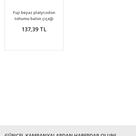
DETAYLAR
SEPETE EKLE
Fuji beyaz platycodon
tohumu balon çiçeği
137,39 TL
GÜNCEL KAMPANYALARDAN HABERDAR OLUN!