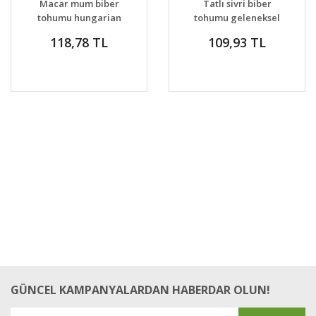
Macar mum biber
Tatlı sivri biber
VER
tohumu hungarian
tohumu geleneksel
wax acı
macar mum biberi
118,78 TL
109,93 TL
GÜNCEL KAMPANYALARDAN HABERDAR OLUN!