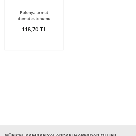
DETAYLAR
SEPETE EKLE
Polonya armut
domates tohumu
geleneksel polish
118,70 TL
paste tomato
GÜNCEL KAMPANYALARDAN HABERDAR OLUN!