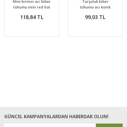
Mini kırmızı acı biber
Turşuluk biber
tohumu mini red hot
tohumu acı konik
chili pepper seeds
biberiye
118,84 TL
99,03 TL
GÜNCEL KAMPANYALARDAN HABERDAR OLUN!