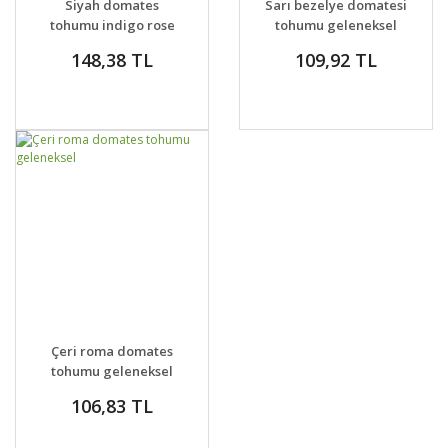
Siyah domates
Sarı bezelye domatesi
tohumu indigo rose
tohumu geleneksel
black geleneksel
yellow currant tomato
148,38 TL
109,92 TL
GELİNCE HABER
DETAYLAR
Çeri roma domates
VER
tohumu geleneksel
106,83 TL