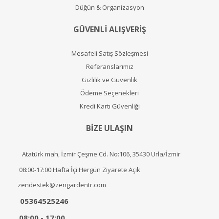
Düğün & Organizasyon
GÜVENLİ ALIŞVERİŞ
Mesafeli Satış Sözleşmesi
Referanslarımız
Gizlilik ve Güvenlik
Ödeme Seçenekleri
Kredi Kartı Güvenliği
BİZE ULAŞIN
Atatürk mah, İzmir Çeşme Cd. No:106, 35430 Urla/İzmir
08:00-17:00 Hafta İçi Hergün Ziyarete Açık
zendestek@zengardentr.com
05364525246
08:00 - 17:00