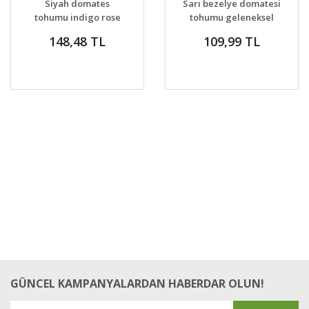
Siyah domates
Sarı bezelye domatesi
tohumu indigo rose
tohumu geleneksel
black geleneksel
yellow currant tomato
148,48 TL
109,99 TL
GÜNCEL KAMPANYALARDAN HABERDAR OLUN!