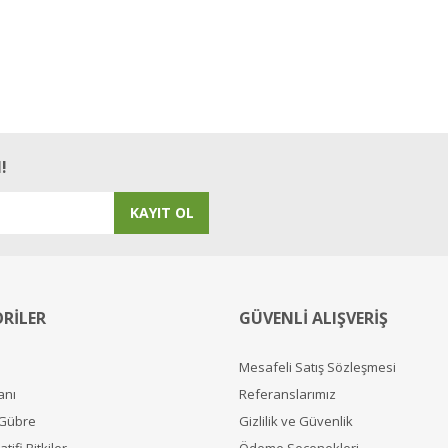
!
KAYIT OL
RİLER
GÜVENLİ ALIŞVERİŞ
Mesafeli Satış Sözleşmesi
anı
Referanslarımız
 Gübre
Gizlilik ve Güvenlik
tifi Bitkiler
Ödeme Seçenekleri