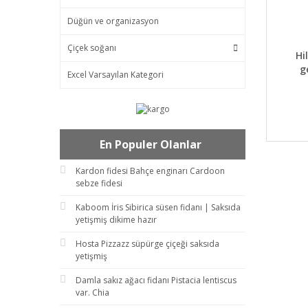
Düğün ve organizasyon
Çiçek soğanı
DET
Hi
g
Excel Varsayılan Kategori
En Populer Olanlar
Kardon fidesi Bahçe enginarı Cardoon
sebze fidesi
Kaboom İris Sibirica süsen fidanı | Saksıda
yetişmiş dikime hazır
Hosta Pizzazz süpürge çiçeği saksıda
yetişmiş
Damla sakız ağacı fidanı Pistacia lentiscus
var. Chia