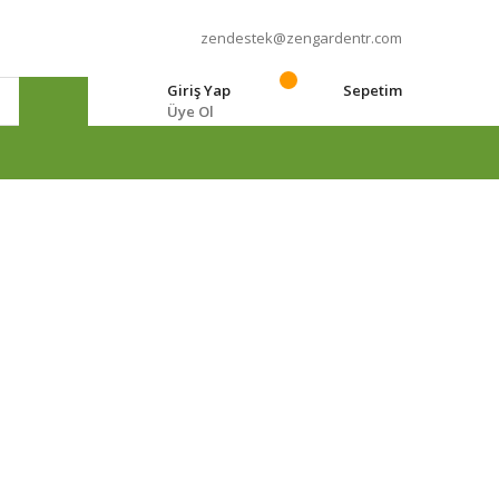
zendestek@zengardentr.com
Giriş Yap
Sepetim
Üye Ol
e