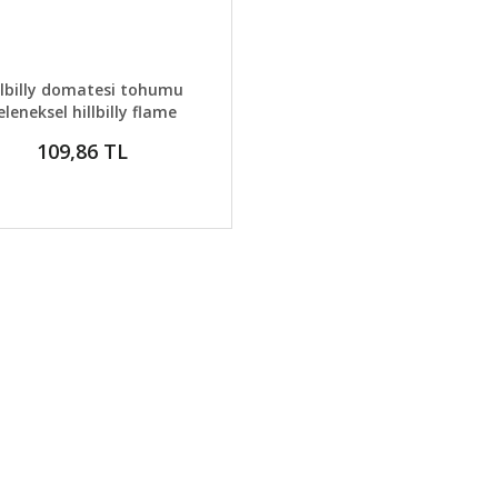
AYLAR
SEPETE EKLE
llbilly domatesi tohumu
eleneksel hillbilly flame
tomato seeds
109,86 TL