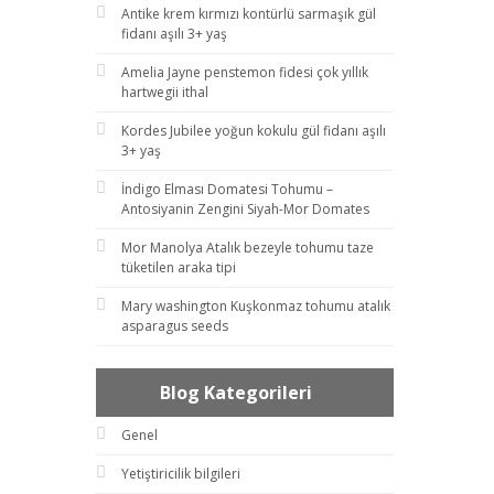
Antike krem kırmızı kontürlü sarmaşık gül
fidanı aşılı 3+ yaş
Amelia Jayne penstemon fidesi çok yıllık
hartwegii ithal
Kordes Jubilee yoğun kokulu gül fidanı aşılı
3+ yaş
İndigo Elması Domatesi Tohumu –
Antosiyanin Zengini Siyah-Mor Domates
Mor Manolya Atalık bezeyle tohumu taze
tüketilen araka tipi
Mary washington Kuşkonmaz tohumu atalık
asparagus seeds
Blog Kategorileri
Genel
Yetiştiricilik bilgileri