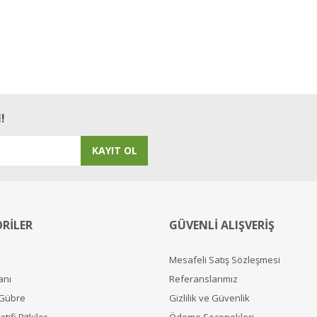
!
KAYIT OL
RİLER
GÜVENLİ ALIŞVERİŞ
Mesafeli Satış Sözleşmesi
anı
Referanslarımız
 Gübre
Gizlilik ve Güvenlik
tifi Bitkiler
Ödeme Seçenekleri