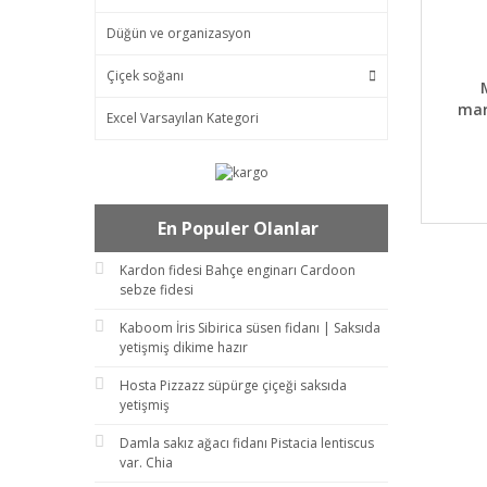
Düğün ve organizasyon
Çiçek soğanı
DET
mar
Excel Varsayılan Kategori
En Populer Olanlar
Kardon fidesi Bahçe enginarı Cardoon
sebze fidesi
Kaboom İris Sibirica süsen fidanı | Saksıda
yetişmiş dikime hazır
Hosta Pizzazz süpürge çiçeği saksıda
yetişmiş
Damla sakız ağacı fidanı Pistacia lentiscus
var. Chia