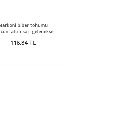
AYLAR
SEPETE EKLE
Markoni biber tohumu
coni altın sarı geleneksel
118,84 TL