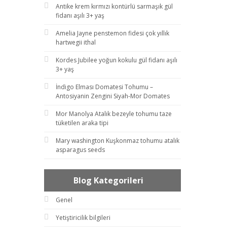
Antike krem kırmızı kontürlü sarmaşık gül
fidanı aşılı 3+ yaş
Amelia Jayne penstemon fidesi çok yıllık
hartwegii ithal
Kordes Jubilee yoğun kokulu gül fidanı aşılı
3+ yaş
İndigo Elması Domatesi Tohumu –
Antosiyanin Zengini Siyah-Mor Domates
Mor Manolya Atalık bezeyle tohumu taze
tüketilen araka tipi
Mary washington Kuşkonmaz tohumu atalık
asparagus seeds
Blog Kategorileri
Genel
Yetiştiricilik bilgileri