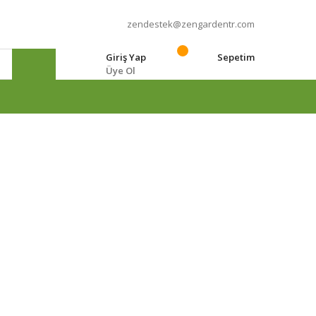
zendestek@zengardentr.com
Giriş Yap
Sepetim
Üye Ol
e