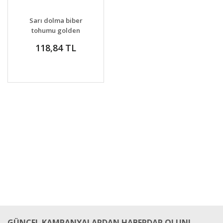
DETAYLAR
SEPETE EKLE
Sarı dolma biber
tohumu golden
california wonder bell
118,84 TL
pepper
GÜNCEL KAMPANYALARDAN HABERDAR OLUN!