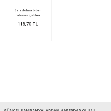
DETAYLAR
SEPETE EKLE
Sarı dolma biber
tohumu golden
california wonder bell
118,70 TL
pepper
GÜNCEL KAMPANYALARDAN HABERDAR OLUN!