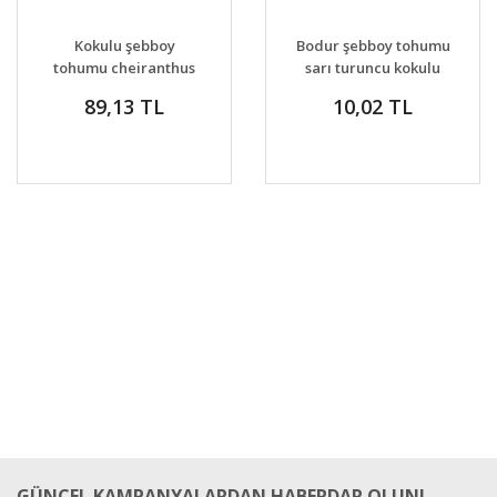
GELİNCE HABER
GELİNCE HABER
DETAYLAR
DETAYLAR
Kokulu şebboy
Bodur şebboy tohumu
VER
VER
tohumu cheiranthus
sarı turuncu kokulu
cheiri sugar rush
bahçe şebboyu
89,13 TL
10,02 TL
cheiranthus cheiri
GÜNCEL KAMPANYALARDAN HABERDAR OLUN!