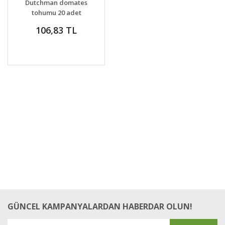
Dutchman domates
VER
tohumu 20 adet
tohum dutchman
106,83 TL
tomato
GÜNCEL KAMPANYALARDAN HABERDAR OLUN!