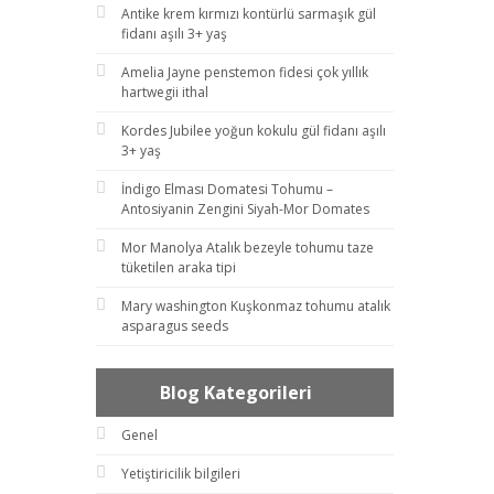
Antike krem kırmızı kontürlü sarmaşık gül
fidanı aşılı 3+ yaş
Amelia Jayne penstemon fidesi çok yıllık
hartwegii ithal
Kordes Jubilee yoğun kokulu gül fidanı aşılı
3+ yaş
İndigo Elması Domatesi Tohumu –
Antosiyanin Zengini Siyah-Mor Domates
Mor Manolya Atalık bezeyle tohumu taze
tüketilen araka tipi
Mary washington Kuşkonmaz tohumu atalık
asparagus seeds
Blog Kategorileri
Genel
Yetiştiricilik bilgileri