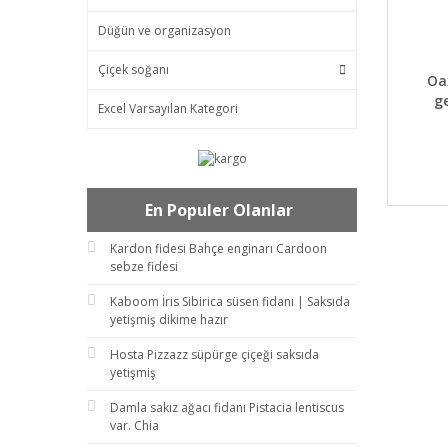
Düğün ve organizasyon
Çiçek soğanı
DET
Oa
g
Excel Varsayılan Kategori
En Populer Olanlar
Kardon fidesi Bahçe enginarı Cardoon
sebze fidesi
Kaboom İris Sibirica süsen fidanı | Saksıda
yetişmiş dikime hazır
Hosta Pizzazz süpürge çiçeği saksıda
yetişmiş
Damla sakız ağacı fidanı Pistacia lentiscus
var. Chia