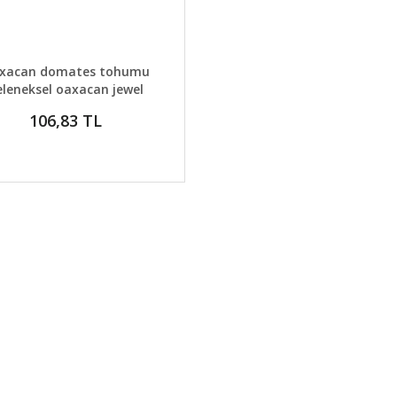
AYLAR
SEPETE EKLE
xacan domates tohumu
eleneksel oaxacan jewel
tomato
106,83 TL