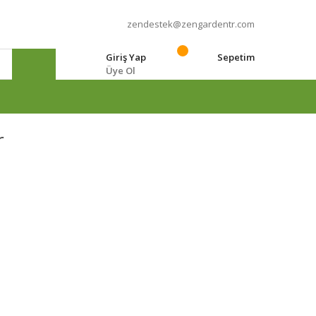
zendestek@zengardentr.com
Giriş Yap
Sepetim
Üye Ol
e
r