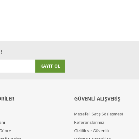
!
KAYIT OL
RİLER
GÜVENLİ ALIŞVERİŞ
Mesafeli Satış Sözleşmesi
anı
Referanslarımız
 Gübre
Gizlilik ve Güvenlik
tifi Bitkiler
Ödeme Seçenekleri