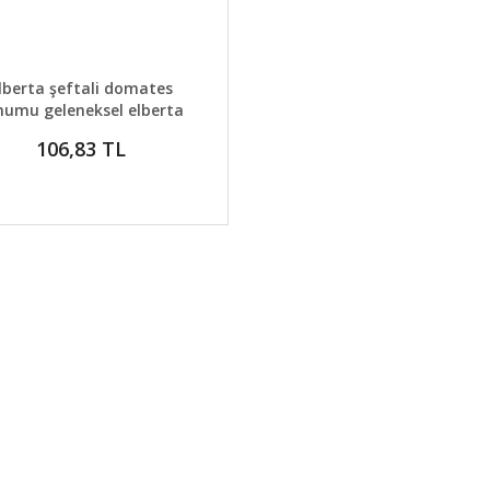
AYLAR
GELİNCE HABER VER
lberta şeftali domates
humu geleneksel elberta
h heirloom tomato seeds
106,83 TL