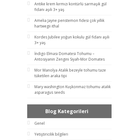
Antike krem kırmızı kontürlü sarmaşık gül
fidanı aşılı 3+ yaş
Amelia Jayne penstemon fidesi çok yıllık
hartwegii ithal
Kordes Jubilee yoğun kokulu gül fidanı aşılı
3+ yaş
İndigo Elması Domatesi Tohumu –
Antosiyanin Zengini Siyah-Mor Domates
Mor Manolya Atalık bezeyle tohumu taze
tüketilen araka tipi
Mary washington Kuşkonmaz tohumu atalık
asparagus seeds
Blog Kategorileri
Genel
Yetiştiricilik bilgileri