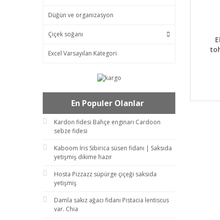
Düğün ve organizasyon
Çiçek soğanı
DET
E
to
Excel Varsayılan Kategori
peac
En Populer Olanlar
Kardon fidesi Bahçe enginarı Cardoon
sebze fidesi
Kaboom İris Sibirica süsen fidanı | Saksıda
yetişmiş dikime hazır
Hosta Pizzazz süpürge çiçeği saksıda
yetişmiş
Damla sakız ağacı fidanı Pistacia lentiscus
var. Chia