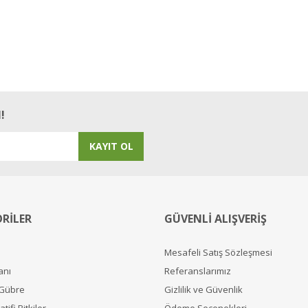
!
KAYIT OL
RİLER
GÜVENLİ ALIŞVERİŞ
Mesafeli Satış Sözleşmesi
anı
Referanslarımız
 Gübre
Gizlilik ve Güvenlik
tifi Bitkiler
Ödeme Seçenekleri