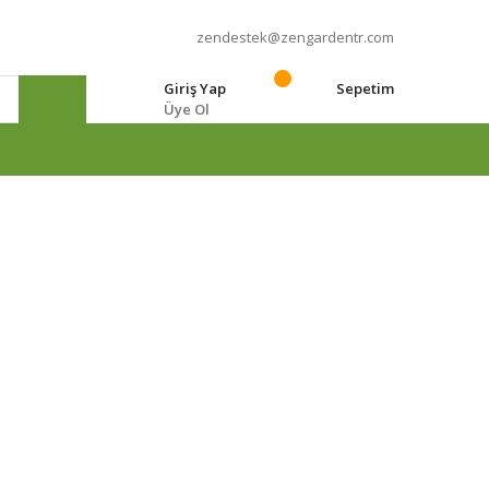
zendestek@zengardentr.com
Giriş Yap
Sepetim
Üye Ol
e