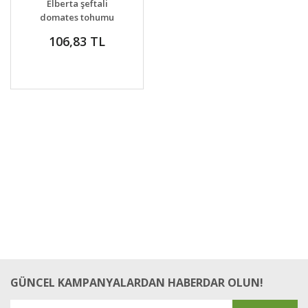
Elberta şeftali
VER
domates tohumu
geleneksel elberta
106,83 TL
peach heirloom
tomato seeds
GÜNCEL KAMPANYALARDAN HABERDAR OLUN!