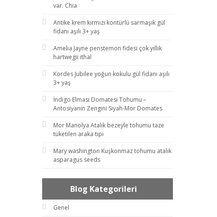
var. Chia
Antike krem kırmızı kontürlü sarmaşık gül
fidanı aşılı 3+ yaş
Amelia Jayne penstemon fidesi çok yıllık
hartwegii ithal
Kordes Jubilee yoğun kokulu gül fidanı aşılı
3+ yaş
İndigo Elması Domatesi Tohumu –
Antosiyanin Zengini Siyah-Mor Domates
Mor Manolya Atalık bezeyle tohumu taze
tüketilen araka tipi
Mary washington Kuşkonmaz tohumu atalık
asparagus seeds
Blog Kategorileri
Genel