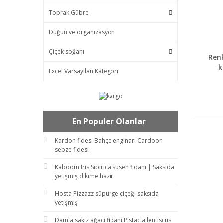
Toprak Gübre
Düğün ve organizasyon
Çiçek soğanı
DET
Renk
k
Excel Varsayılan Kategori
En Populer Olanlar
Kardon fidesi Bahçe enginarı Cardoon
sebze fidesi
Kaboom İris Sibirica süsen fidanı | Saksıda
yetişmiş dikime hazır
Hosta Pizzazz süpürge çiçeği saksıda
yetişmiş
Damla sakız ağacı fidanı Pistacia lentiscus