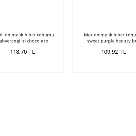
AYLAR
SEPETE EKLE
DETAYLAR
GELİNCE H
li dolmalık biber tohumu
Mor dolmalık biber toh
ahverengi iri chocolate
sweet purple beauty be
pepper
118,70 TL
109,92 TL