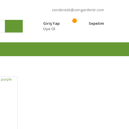
zendestek@zengardentr.com
Giriş Yap
Sepetim
Üye Ol
e