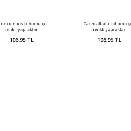
AYLAR
DETAYLAR
GELİNCE HABER VER
GELİNCE H
rex comans tohumu çift
Carex albula tohumu ç
renkli yapraklar
renkli yapraklar
106,95 TL
106,95 TL