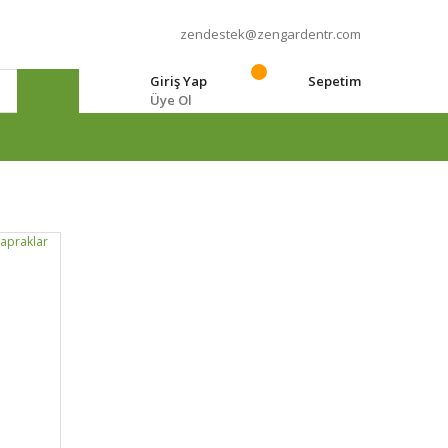
zendestek@zengardentr.com
Giriş Yap
Sepetim
Üye Ol
e