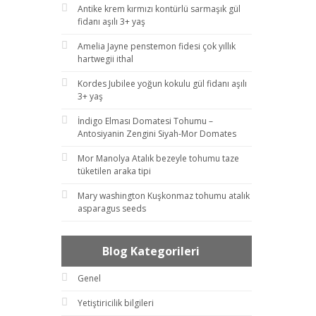
Antike krem kırmızı kontürlü sarmaşık gül
fidanı aşılı 3+ yaş
Amelia Jayne penstemon fidesi çok yıllık
hartwegii ithal
Kordes Jubilee yoğun kokulu gül fidanı aşılı
3+ yaş
İndigo Elması Domatesi Tohumu –
Antosiyanin Zengini Siyah-Mor Domates
Mor Manolya Atalık bezeyle tohumu taze
tüketilen araka tipi
Mary washington Kuşkonmaz tohumu atalık
asparagus seeds
Blog Kategorileri
Genel
Yetiştiricilik bilgileri