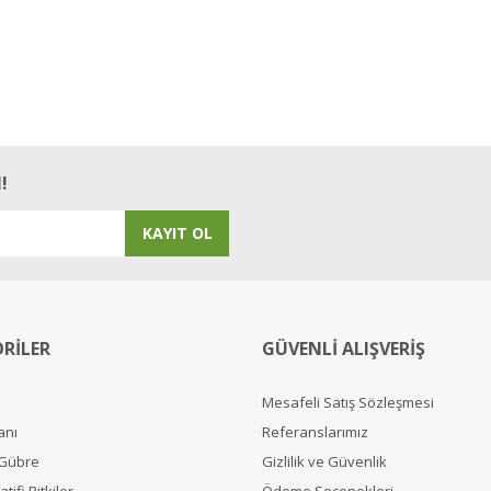
!
KAYIT OL
RİLER
GÜVENLİ ALIŞVERİŞ
Mesafeli Satış Sözleşmesi
anı
Referanslarımız
 Gübre
Gizlilik ve Güvenlik
tifi Bitkiler
Ödeme Seçenekleri