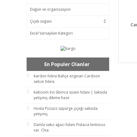
Düğün ve organizasyon
Çiçek soğanı
DET
Ca
Excel Varsayılan Kategori
En Populer Olanlar
Kardon fidesi Bahçe enginarı Cardoon
sebze fidesi
Kaboom İris Sibirica süsen fidanı | Saksıda
yetişmiş dikime hazır
Hosta Pizzazz süpürge çiçeği saksıda
yetişmiş
Damla sakız ağacı fidanı Pistacia lentiscus
var. Chia