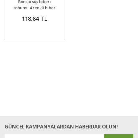
Bonsai süs biberi
VER
tohumu 4 renkli biber
bonsai yapılabilir
118,84 TL
kalıcı
GÜNCEL KAMPANYALARDAN HABERDAR OLUN!