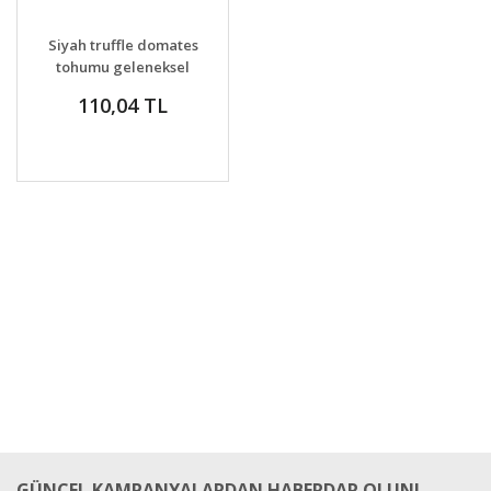
DETAYLAR
SEPETE EKLE
Siyah truffle domates
tohumu geleneksel
Japon japanese black
110,04 TL
trifele
GÜNCEL KAMPANYALARDAN HABERDAR OLUN!