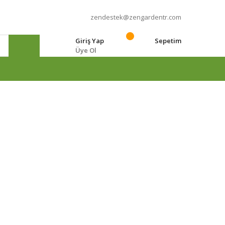
zendestek@zengardentr.com
Giriş Yap
Sepetim
Üye Ol
e