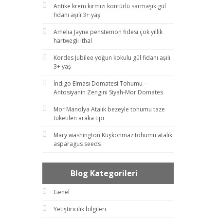
Antike krem kırmızı kontürlü sarmaşık gül
fidanı aşılı 3+ yaş
Amelia Jayne penstemon fidesi çok yıllık
hartwegii ithal
Kordes Jubilee yoğun kokulu gül fidanı aşılı
3+ yaş
İndigo Elması Domatesi Tohumu –
Antosiyanin Zengini Siyah-Mor Domates
Mor Manolya Atalık bezeyle tohumu taze
tüketilen araka tipi
Mary washington Kuşkonmaz tohumu atalık
asparagus seeds
Blog Kategorileri
Genel
Yetiştiricilik bilgileri