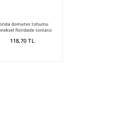
AYLAR
SEPETE EKLE
lorida domates tohumu
eneksel floridade tomato
118,70 TL