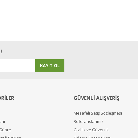
!
KAYIT OL
RİLER
GÜVENLİ ALIŞVERİŞ
Mesafeli Satış Sözleşmesi
anı
Referanslarımız
 Gübre
Gizlilik ve Güvenlik
tifi Bitkiler
Ödeme Seçenekleri