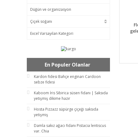
Düğün ve organizasyon
Çiçek soğanı
DET
F
gel
Excel Varsayılan Kategori
En Populer Olanlar
Kardon fidesi Bahçe enginarı Cardoon
sebze fidesi
Kaboom İris Sibirica süsen fidanı | Saksıda
yetişmiş dikime hazır
Hosta Pizzazz süpürge çiçeği saksıda
yetişmiş
Damla sakız ağacı fidanı Pistacia lentiscus
var. Chia