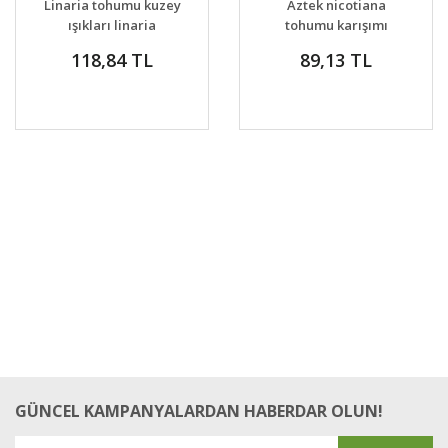
Linaria tohumu kuzey
Aztek nicotiana
VER
ışıkları linaria
tohumu karışımı
maroccana tall
yoğun parfüm kokulu
118,84 TL
89,13 TL
snapdragon
tütün çiçeği
GÜNCEL KAMPANYALARDAN HABERDAR OLUN!