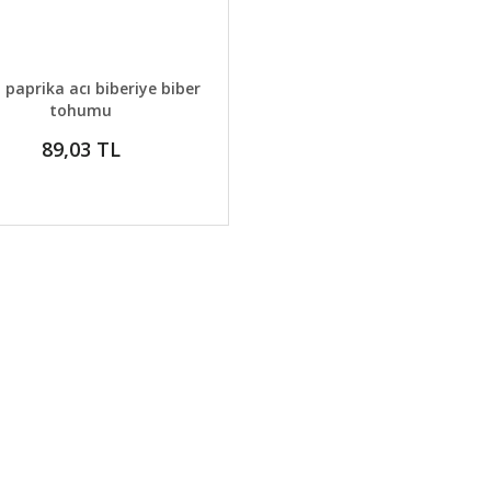
AYLAR
GELİNCE HABER VER
 paprika acı biberiye biber
tohumu
89,03 TL