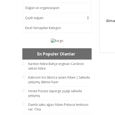
Düğün ve organizasyon
Çiçek soğanı
DET
Alma
Excel Varsayılan Kategori
En Populer Olanlar
Kardon fidesi Bahçe enginarı Cardoon
sebze fidesi
Kaboom İris Sibirica süsen fidanı | Saksıda
yetişmiş dikime hazır
Hosta Pizzazz süpürge çiçeği saksıda
yetişmiş
Damla sakız ağacı fidanı Pistacia lentiscus
var. Chia