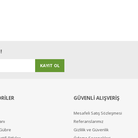
!
KAYIT OL
RİLER
GÜVENLİ ALIŞVERİŞ
Mesafeli Satış Sözleşmesi
anı
Referanslarımız
 Gübre
Gizlilik ve Güvenlik
tifi Bitkiler
Ödeme Seçenekleri