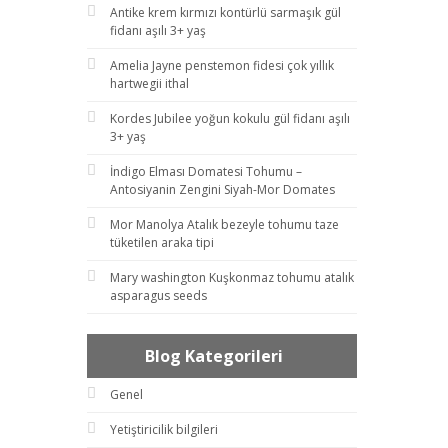
Antike krem kırmızı kontürlü sarmaşık gül
fidanı aşılı 3+ yaş
Amelia Jayne penstemon fidesi çok yıllık
hartwegii ithal
Kordes Jubilee yoğun kokulu gül fidanı aşılı
3+ yaş
İndigo Elması Domatesi Tohumu –
Antosiyanin Zengini Siyah-Mor Domates
Mor Manolya Atalık bezeyle tohumu taze
tüketilen araka tipi
Mary washington Kuşkonmaz tohumu atalık
asparagus seeds
Blog Kategorileri
Genel
Yetiştiricilik bilgileri