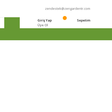
zendestek@zengardentr.com
Giriş Yap
Sepetim
Üye Ol
e