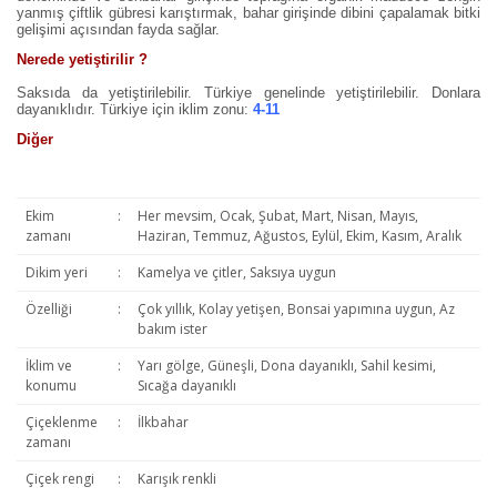
yanmış çiftlik gübresi karıştırmak, bahar girişinde dibini çapalamak bitki
gelişimi açısından fayda sağlar.
Nerede yetiştirilir ?
Saksıda da yetiştirilebilir. Türkiye genelinde yetiştirilebilir. Donlara
dayanıklıdır. Türkiye için iklim zonu:
4-11
Diğer
Ekim
:
Her mevsim, Ocak, Şubat, Mart, Nisan, Mayıs,
zamanı
Haziran, Temmuz, Ağustos, Eylül, Ekim, Kasım, Aralık
Dikim yeri
:
Kamelya ve çitler, Saksıya uygun
Özelliği
:
Çok yıllık, Kolay yetişen, Bonsai yapımına uygun, Az
bakım ister
İklim ve
:
Yarı gölge, Güneşli, Dona dayanıklı, Sahil kesimi,
konumu
Sıcağa dayanıklı
Çiçeklenme
:
İlkbahar
zamanı
Çiçek rengi
:
Karışık renkli