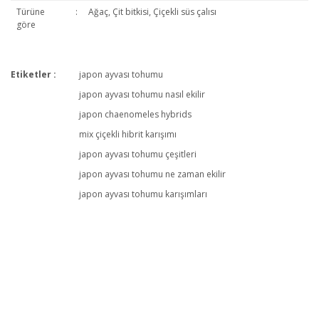
Türüne
:
Ağaç, Çit bitkisi, Çiçekli süs çalısı
göre
Etiketler :
japon ayvası tohumu
Bu ürüne ilk yorumu siz yapın!
japon ayvası tohumu nasıl ekilir
japon chaenomeles hybrids
mix çiçekli hibrit karışımı
Yorum Yaz
japon ayvası tohumu çeşitleri
japon ayvası tohumu ne zaman ekilir
japon ayvası tohumu karışımları