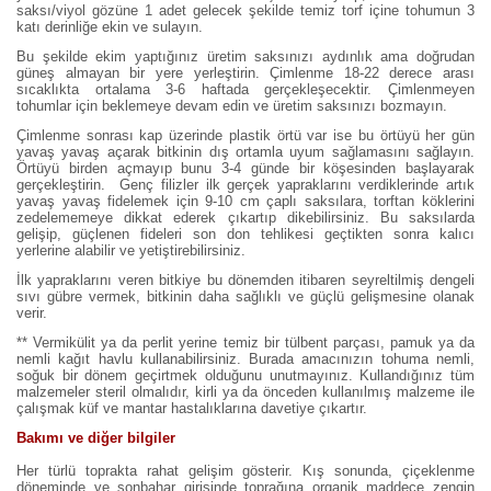
saksı/viyol gözüne 1 adet gelecek şekilde temiz torf içine tohumun 3
katı derinliğe ekin ve sulayın.
Bu şekilde ekim yaptığınız üretim saksınızı aydınlık ama doğrudan
güneş almayan bir yere yerleştirin. Çimlenme 18-22 derece arası
sıcaklıkta ortalama 3-6 haftada gerçekleşecektir. Çimlenmeyen
tohumlar için beklemeye devam edin ve üretim saksınızı bozmayın.
Çimlenme sonrası kap üzerinde plastik örtü var ise bu örtüyü her gün
yavaş yavaş açarak bitkinin dış ortamla uyum sağlamasını sağlayın.
Örtüyü birden açmayıp bunu 3-4 günde bir köşesinden başlayarak
gerçekleştirin. Genç filizler ilk gerçek yapraklarını verdiklerinde artık
yavaş yavaş fidelemek için 9-10 cm çaplı saksılara, torftan köklerini
zedelememeye dikkat ederek çıkartıp dikebilirsiniz. Bu saksılarda
gelişip, güçlenen fideleri son don tehlikesi geçtikten sonra kalıcı
yerlerine alabilir ve yetiştirebilirsiniz.
İlk yapraklarını veren bitkiye bu dönemden itibaren seyreltilmiş dengeli
sıvı gübre vermek, bitkinin daha sağlıklı ve güçlü gelişmesine olanak
verir.
** Vermikülit ya da perlit yerine temiz bir tülbent parçası, pamuk ya da
nemli kağıt havlu kullanabilirsiniz. Burada amacınızın tohuma nemli,
soğuk bir dönem geçirtmek olduğunu unutmayınız. Kullandığınız tüm
malzemeler steril olmalıdır, kirli ya da önceden kullanılmış malzeme ile
çalışmak küf ve mantar hastalıklarına davetiye çıkartır.
Bakımı ve diğer bilgiler
Her türlü toprakta rahat gelişim gösterir. Kış sonunda, çiçeklenme
döneminde ve sonbahar girişinde toprağına organik maddece zengin