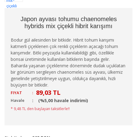
Japon ayvası tohumu chaenomeles
hybrids mix çiçekli hibrit karışımı
Bodur gül ailesinden bir bitkidir. Hibrit tohum karışımı
katmerli çiçeklenen çok renkli çiçeklerin açacağı tohum
karışımıdır. Bitki peyzajda kullanılabildiği gibi, özellikle
bonsai üretiminde kullanılan bitkilerin başında gelir.
Baharda yaşanan çiçeklenme döneminde dudak uçuklatan
bir görünüm sergileyen chaenomeles süs ayvası, ülkemiz
genelinde yetiştirilmeye uygun, oldukça dayanıklı, hızlı
büyüyen bir bitkidir.
89,03 TL
FIYAT
:
Havale
(%5,00 havale indirimi)
* 9,48 TL den başlayan taksitlerle!!