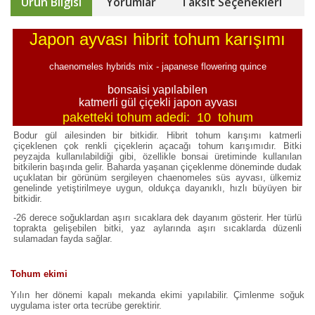
Ürün Bilgisi
Yorumlar
Taksit Seçenekleri
Japon ayvası hibrit tohum karışımı
chaenomeles hybrids mix - japanese flowering quince
bonsaisi yapılabilen
katmerli gül çiçekli japon ayvası
paketteki tohum adedi: 10 tohum
Bodur gül ailesinden bir bitkidir. Hibrit tohum karışımı katmerli
çiçeklenen çok renkli çiçeklerin açacağı tohum karışımıdır. Bitki
peyzajda kullanılabildiği gibi, özellikle bonsai üretiminde kullanılan
bitkilerin başında gelir. Baharda yaşanan çiçeklenme döneminde dudak
uçuklatan bir görünüm sergileyen chaenomeles süs ayvası, ülkemiz
genelinde yetiştirilmeye uygun, oldukça dayanıklı, hızlı büyüyen bir
bitkidir.
-26 derece soğuklardan aşırı sıcaklara dek dayanım gösterir. Her türlü
toprakta gelişebilen bitki, yaz aylarında aşırı sıcaklarda düzenli
sulamadan fayda sağlar.
Tohum ekimi
Yılın her dönemi kapalı mekanda ekimi yapılabilir. Çimlenme soğuk
uygulama ister orta tecrübe gerektirir.