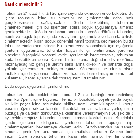
Nasıl çimlendirilir ?
Tohumları 24 saat ılık ½ litre içme suyunda ekmeden önce bekletin. Bu
işlem tohumun içine su almasını ve çimlenmenin daha hızlı
gerçekleşmesini sağlayacaktır. Suda bekletilmiş tohumları
çimlenebilmeleri için bu işlemden sonra soğuk uygulamaya almanız
gerekmektedir. Doğada sonbahar sonunda toprağa dökülen tohumlar,
nemli ve soğuk toprak içinde kış aylarını geçirmekte ve baharla birlikte
çimlenmektedir. Kışın soğuk dönemini nemli toprakta geçirmeden bu tür
tohumlar çimlenmemektedir. Bu işlemi evde yapabilmek için aşağıdaki
yöntemi uygulamanız tohumları başarı ile çimlendirmenize yardımcı
olacaktır. Aşağıdaki yöntemi evde uygulamak istemezseniz, tohumları
suda beklettikten sonra Kasım 15 ten sonra doğrudan dış mekânda
hazırlayacağınız genişçe üretim saksılarına dikebilir ve baharda doğal
yollarla çimlenmesini bekleyebilirsiniz. Yönteminiz ne olursa olsun
mutlaka içinde yabancı tohum ve hastalık barındırmayan temiz torf
kullanmalı, bahar aylarına dek toprağı nemli tutmalısınız.
Evde soğuk uygulamalı çimlendirme:
Tohumları suda beklettikten sonra 1-2 su bardağı nemlendirilmiş
vermikülit/perlit içine koyunuz. Temiz bir buzdolabı poşeti ya da büyük
bir kilit poşet içine tohumlarla birlikte nemli vermikülit/perlit i koyup
poşetin ağzını sıkıca kapatın. Buzdolabının alt raflarına yerleştirin. (
buzluğa ya da derin dondurucuya kesinlikle yerleştirmeyin.) Bu şekilde 3
ay bekleteceğiniz tohumları zaman zaman kontrol edin. Buzdolabı
içinde çimlenen olduğunda çimlenen tohumları toprağa alıp,
çimlenmeyenleri bekletmeye devam edin. Buzdolabından ne zaman
almanız gerektiğini unutmamak için mutlaka torbanın üzerine tarih
yazın. Süre sonunda tohumları karışımdan ayırıp, her bir üretim